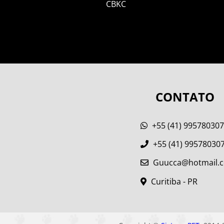
CBKC
CONTATO
+55 (41) 99578030
+55 (41) 99578030
Guucca@hotmail.
Curitiba - PR