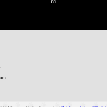
FCI
7
7
com